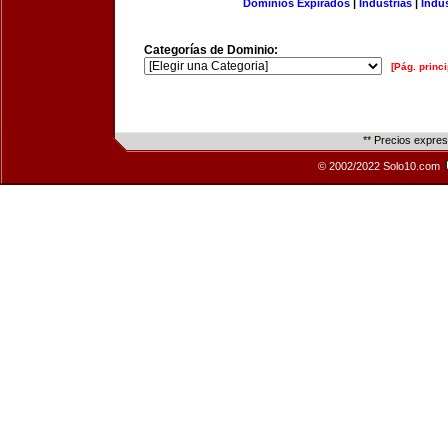
Dominios Expirados
|
Industrias
|
Indu
Categorías de Dominio:
[Pág. princi
** Precios expre
© 2002/2022 Solo10.com