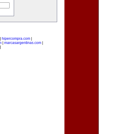
|
hipercompra.com
|
m
|
marcasargentinas.com
|
|