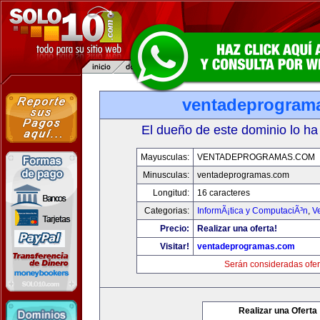
ventadeprogram
El dueño de este dominio lo ha
Mayusculas:
VENTADEPROGRAMAS.COM
Minusculas:
ventadeprogramas.com
Longitud:
16 caracteres
Categorias:
InformÃ¡tica y ComputaciÃ³n
,
V
Precio:
Realizar una oferta!
Visitar!
ventadeprogramas.com
Serán consideradas ofer
Realizar una Oferta