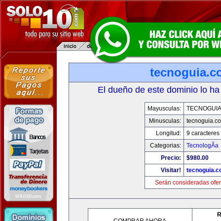
tecnoguia.c
El dueño de este dominio lo ha
Mayusculas:
TECNOGUI
Minusculas:
tecnoguia.c
Longitud:
9 caracteres
Categorias:
TecnologÃ­a
Precio:
$980.00
Visitar!
tecnoguia.
Serán consideradas ofer
R