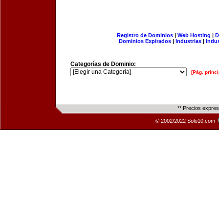
Registro de Dominios
|
Web Hosting
|
D
Dominios Expirados
|
Industrias
|
Indu
Categorías de Dominio:
[Pág. princi
** Precios expre
© 2002/2022 Solo10.com