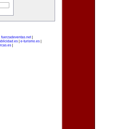
|
fuerzadeventas.net
|
blicidad.es
|
e-turismo.es
|
rcas.es
|