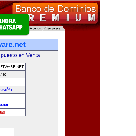
ware.net
 puesto en Venta
FTWARE.NET
.net
taciÃ³n
e.net
tas