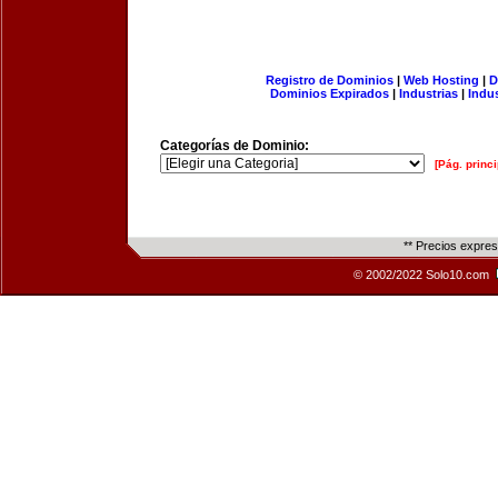
Registro de Dominios
|
Web Hosting
|
D
Dominios Expirados
|
Industrias
|
Indu
Categorías de Dominio:
[Pág. princi
** Precios expre
© 2002/2022 Solo10.com