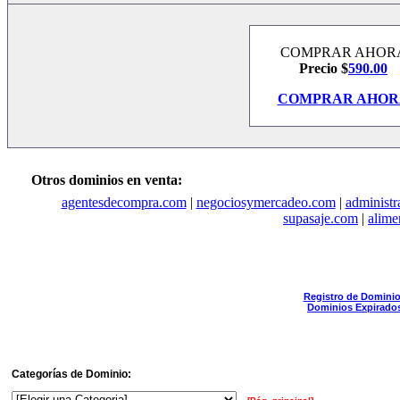
COMPRAR AHOR
Precio $
590.00
COMPRAR AHOR
Otros dominios en venta:
agentesdecompra.com
|
negociosymercadeo.com
|
administr
supasaje.com
|
alime
Registro de Domini
Dominios Expirado
Categorías de Dominio: