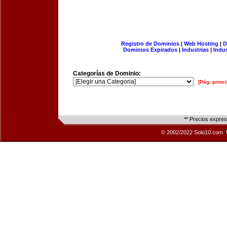
Registro de Dominios
|
Web Hosting
|
D
Dominios Expirados
|
Industrias
|
Indu
Categorías de Dominio:
[Pág. princi
** Precios expre
© 2002/2022 Solo10.com