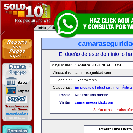
camarasegurid
El dueño de este dominio lo ha
Mayusculas:
CAMARASEGURIDAD.COM
Minusculas:
camaraseguridad.com
Longitud:
15 caracteres
Categorias:
Empresas e Industrias
,
InformÃ¡tica
Precio:
Realizar una oferta!
Visitar!
camaraseguridad.com
Serán consideradas ofer
Realizar una Oferta