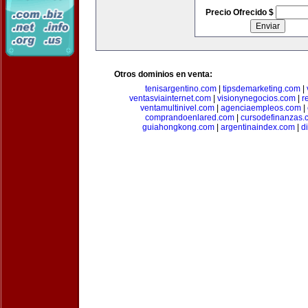
Precio Ofrecido $
Otros dominios en venta:
tenisargentino.com
|
tipsdemarketing.com
|
ventasviainternet.com
|
visionynegocios.com
|
r
ventamultinivel.com
|
agenciaempleos.com
|
comprandoenlared.com
|
cursodefinanzas.
guiahongkong.com
|
argentinaindex.com
|
d