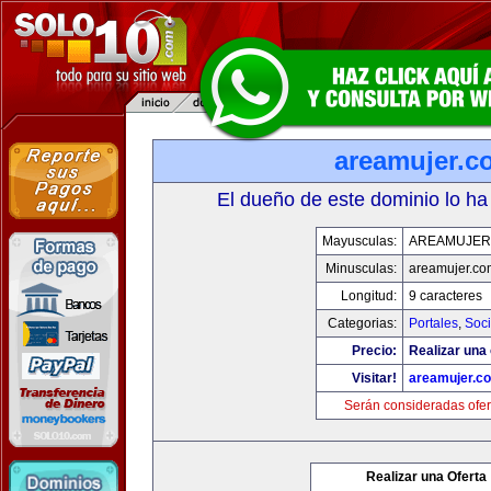
areamujer.c
El dueño de este dominio lo ha
Mayusculas:
AREAMUJER
Minusculas:
areamujer.co
Longitud:
9 caracteres
Categorias:
Portales
,
Soc
Precio:
Realizar una 
Visitar!
areamujer.c
Serán consideradas ofer
Realizar una Oferta