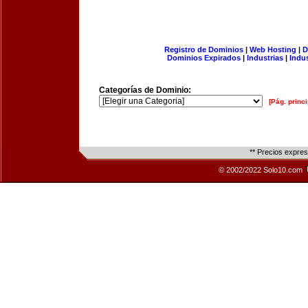
Registro de Dominios
|
Web Hosting
|
D
Dominios Expirados
|
Industrias
|
Indu
Categorías de Dominio:
[Pág. princi
** Precios expre
© 2002/2022 Solo10.com