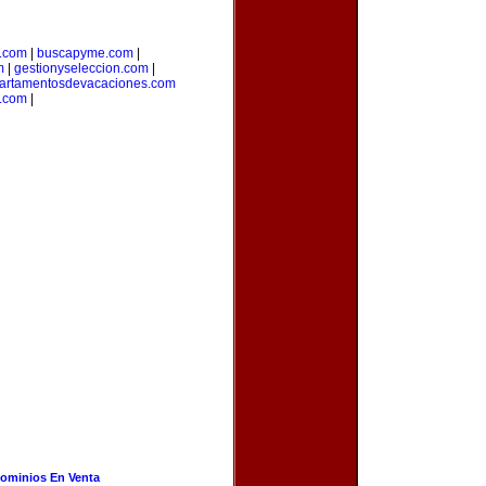
a.com
|
buscapyme.com
|
m
|
gestionyseleccion.com
|
artamentosdevacaciones.com
.com
|
ominios En Venta