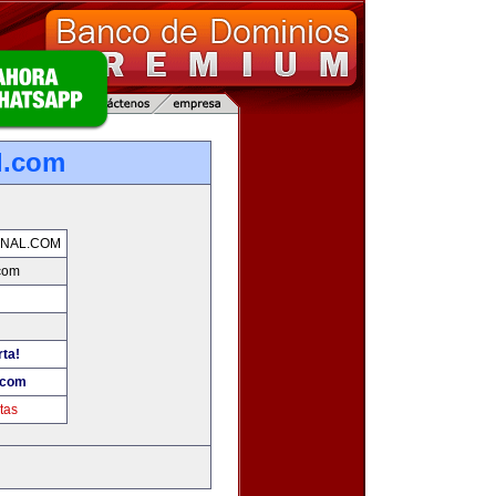
l.com
NAL.COM
com
rta!
.com
tas