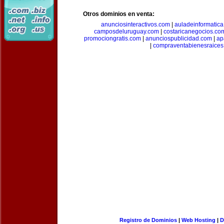
Otros dominios en venta:
anunciosinteractivos.com
|
auladeinformatic
camposdeluruguay.com
|
costaricanegocios.co
promociongratis.com
|
anunciospublicidad.com
|
ap
|
compraventabienesraices
Registro de Dominios
|
Web Hosting
|
D