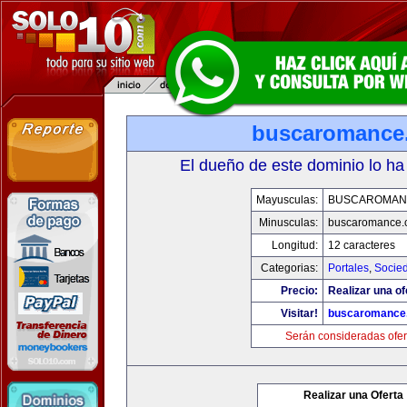
buscaromance
El dueño de este dominio lo ha
Mayusculas:
BUSCAROMAN
Minusculas:
buscaromance.
Longitud:
12 caracteres
Categorias:
Portales
,
Socie
Precio:
Realizar una of
Visitar!
buscaromance
Serán consideradas ofer
Realizar una Oferta