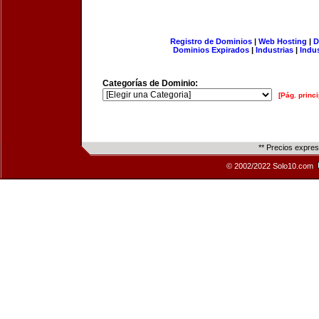
Registro de Dominios
|
Web Hosting
|
D
Dominios Expirados
|
Industrias
|
Indu
Categorías de Dominio:
[Pág. princi
** Precios expre
© 2002/2022 Solo10.com