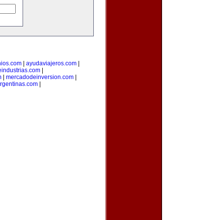
nios.com
|
ayudaviajeros.com
|
industrias.com
|
m
|
mercadodeinversion.com
|
rgentinas.com
|