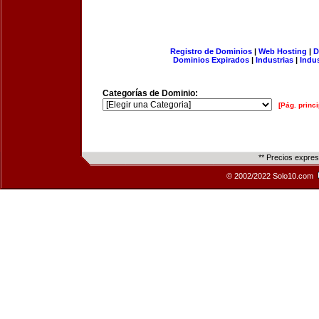
Registro de Dominios
|
Web Hosting
|
D
Dominios Expirados
|
Industrias
|
Indu
Categorías de Dominio:
[Pág. princi
** Precios expre
© 2002/2022 Solo10.com