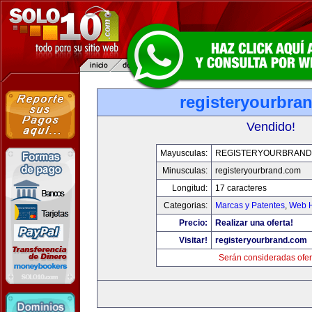
registeryourbra
Vendido!
Mayusculas:
REGISTERYOURBRAND
Minusculas:
registeryourbrand.com
Longitud:
17 caracteres
Categorias:
Marcas y Patentes
,
Web H
Precio:
Realizar una oferta!
Visitar!
registeryourbrand.com
Serán consideradas ofer