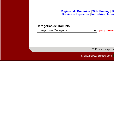
Registro de Dominios
|
Web Hosting
|
D
Dominios Expirados
|
Industrias
|
Indu
Categorías de Dominio:
[Pág. princi
** Precios expre
© 2002/2022 Solo10.com