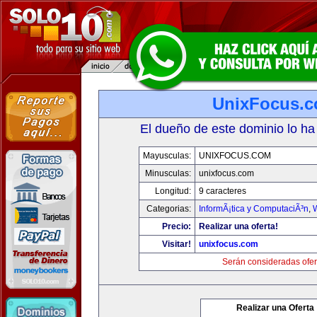
UnixFocus.
El dueño de este dominio lo ha
Mayusculas:
UNIXFOCUS.COM
Minusculas:
unixfocus.com
Longitud:
9 caracteres
Categorias:
InformÃ¡tica y ComputaciÃ³n
,
Precio:
Realizar una oferta!
Visitar!
unixfocus.com
Serán consideradas ofer
Realizar una Oferta