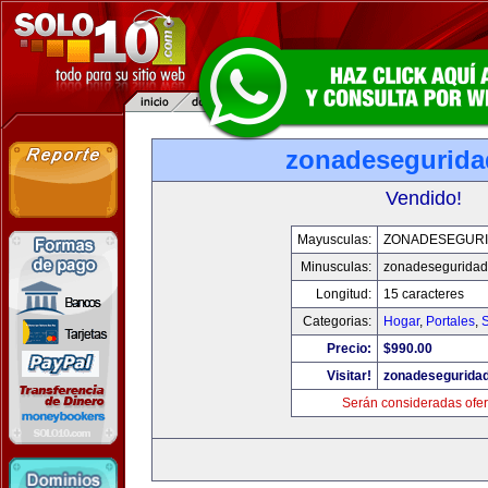
zonadesegurid
Vendido!
Mayusculas:
ZONADESEGUR
Minusculas:
zonadesegurida
Longitud:
15 caracteres
Categorias:
Hogar
,
Portales
,
Precio:
$990.00
Visitar!
zonadesegurida
Serán consideradas ofer