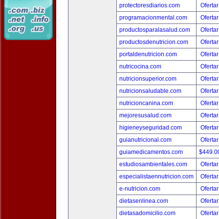
protectoresdiarios.com
Ofertar
programacionmental.com
Ofertar
productosparalasalud.com
Ofertar
productosdenutricion.com
Ofertar
portaldenutricion.com
Ofertar
nutricocina.com
Ofertar
nutricionsuperior.com
Ofertar
nutricionsaludable.com
Ofertar
nutricioncanina.com
Ofertar
mejoresusalud.com
Ofertar
higieneyseguridad.com
Ofertar
guianutricional.com
Ofertar
guiamedicamentos.com
$449.
estudiosambientales.com
Ofertar
especialistaennutricion.com
Ofertar
e-nutricion.com
Ofertar
dietasenlinea.com
Ofertar
dietasadomicilio.com
Ofertar