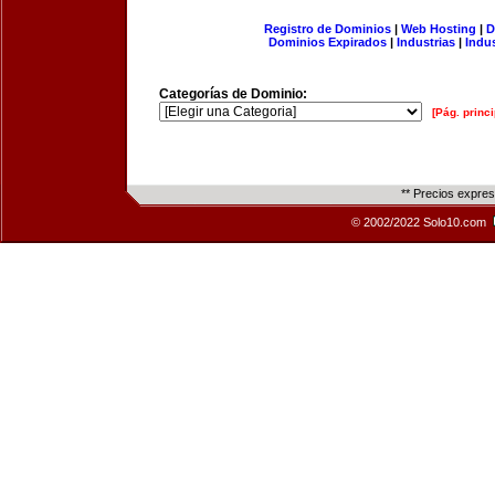
Registro de Dominios
|
Web Hosting
|
D
Dominios Expirados
|
Industrias
|
Indu
Categorías de Dominio:
[Pág. princi
** Precios expre
© 2002/2022 Solo10.com