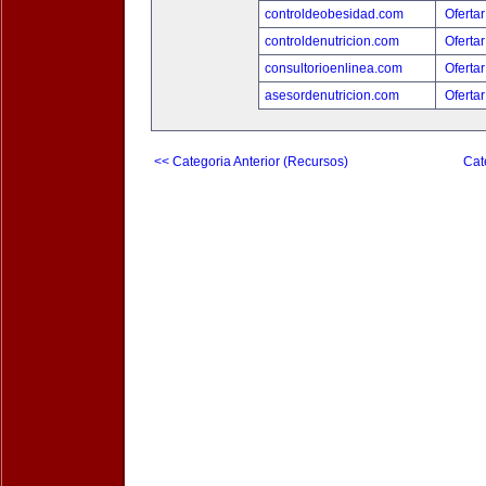
controldeobesidad.com
Ofertar
controldenutricion.com
Ofertar
consultorioenlinea.com
Ofertar
asesordenutricion.com
Ofertar
<< Categoria Anterior (Recursos)
Cat