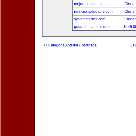
mejoresusalud.com
Ofertar
nutricionsaludable.com
Ofertar
systemmedics.com
Ofertar
guiamedicamentos.com
$449.
<< Categoria Anterior (Recursos)
Cat