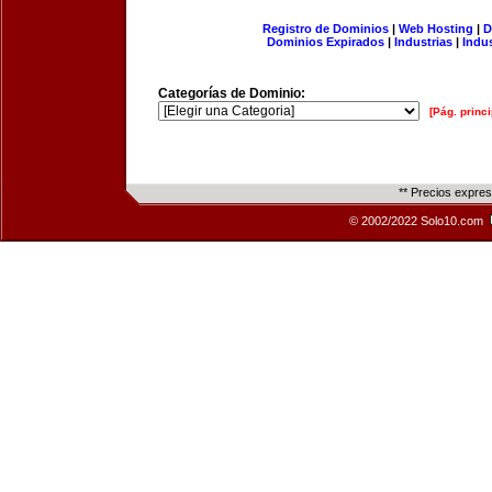
Registro de Dominios
|
Web Hosting
|
D
Dominios Expirados
|
Industrias
|
Indu
Categorías de Dominio:
[Pág. princi
** Precios expre
© 2002/2022 Solo10.com