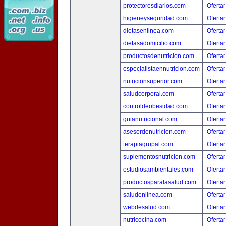
protectoresdiarios.com
Ofertar
higieneyseguridad.com
Ofertar
dietasenlinea.com
Ofertar
dietasadomicilio.com
Ofertar
productosdenutricion.com
Ofertar
especialistaennutricion.com
Ofertar
nutricionsuperior.com
Ofertar
saludcorporal.com
Ofertar
controldeobesidad.com
Ofertar
guianutricional.com
Ofertar
asesordenutricion.com
Ofertar
terapiagrupal.com
Ofertar
suplementosnutricion.com
Ofertar
estudiosambientales.com
Ofertar
productosparalasalud.com
Ofertar
saludenlinea.com
Ofertar
webdesalud.com
Ofertar
nutricocina.com
Ofertar