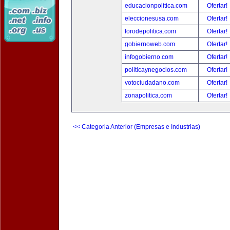
educacionpolitica.com
Ofertar!
eleccionesusa.com
Ofertar!
forodepolitica.com
Ofertar!
gobiernoweb.com
Ofertar!
infogobierno.com
Ofertar!
politicaynegocios.com
Ofertar!
votociudadano.com
Ofertar!
zonapolitica.com
Ofertar!
<< Categoria Anterior (Empresas e Industrias)