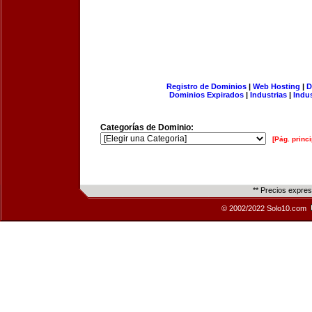
Registro de Dominios
|
Web Hosting
|
D
Dominios Expirados
|
Industrias
|
Indu
Categorías de Dominio:
[Pág. princi
** Precios expre
© 2002/2022 Solo10.com